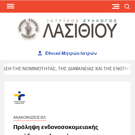
Skip
Search
to
content
ΙΑΤ
ΣΥΛ
ΛΑΣ
Εθνικό Μητρώο Ιατρών
ΣΗ ΤΗΣ ΝΟΜΙΜΟΤΗΤΑΣ, ΤΗΣ ΔΙΑΦΑΝΕΙΑΣ ΚΑΙ ΤΗΣ ΕΝΟΤΗΤΑΣ Σ
ΑΝΑΚΟΙΝΩΣΕΙΣ ΙΣΛ
Πρόληψη ενδονοσοκομειακής