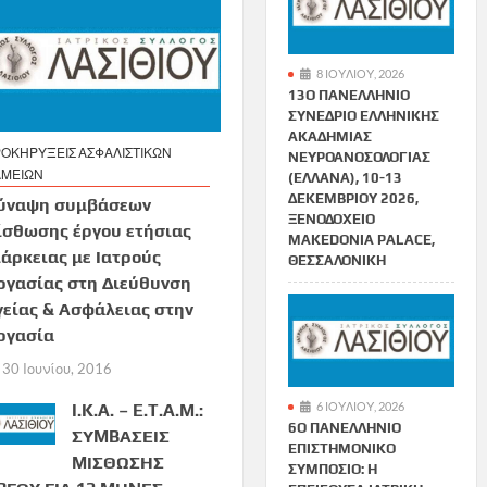
8 ΙΟΥΛΊΟΥ, 2026
13Ο ΠΑΝΕΛΛΉΝΙΟ
ΣΥΝΈΔΡΙΟ ΕΛΛΗΝΙΚΉΣ
ΑΚΑΔΗΜΊΑΣ
ΟΚΗΡΥΞΕΙΣ ΑΣΦΑΛΙΣΤΙΚΩΝ
ΝΕΥΡΟΑΝΟΣΟΛΟΓΊΑΣ
ΑΜΕΙΩΝ
(ΕΛΛΑΝΑ), 10-13
ΔΕΚΕΜΒΡΊΟΥ 2026,
ύναψη συμβάσεων
ΞΕΝΟΔΟΧΕΊΟ
ίσθωσης έργου ετήσιας
MAKEDONIA PALACE,
ιάρκειας με Ιατρούς
ΘΕΣΣΑΛΟΝΊΚΗ
ργασίας στη Διεύθυνση
γείας & Ασφάλειας στην
ργασία
30 Ιουνίου, 2016
6 ΙΟΥΛΊΟΥ, 2026
I.K.A. – E.T.A.M.:
6Ο ΠΑΝΕΛΛΉΝΙΟ
ΣΥΜΒΑΣΕΙΣ
ΕΠΙΣΤΗΜΟΝΙΚΌ
ΜΙΣΘΩΣΗΣ
ΣΥΜΠΌΣΙΟ: Η