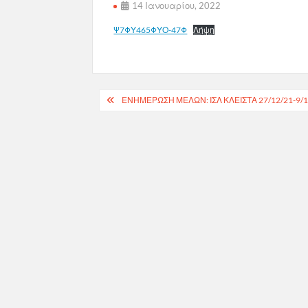
14 Ιανουαρίου, 2022
Ψ7ΦΥ465ΦΥΟ-47Φ
Λήψη
Πλοήγηση
ΕΝΗΜΕΡΩΣΗ ΜΕΛΩΝ: ΙΣΛ ΚΛΕΙΣΤΑ 27/12/21-9/1
άρθρων