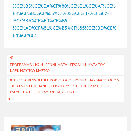
%CE%B5%CE%BA%CF%80%CE%B1%CE%AF%CE%
B4%CE%B5%CF%85%CF%83%CE%B7%CF%82-
%CE%BA%CE%B1%CE%B9-
%CE%AD%CF%81%CE%B5%CF%85%CE%BD%CE%
B1%CF%82
Πλοήγηση
ΠΡΌΓΡΑΜΜΑ «ΦΏΦΗ ΓΕΝΝΗΜΑΤΆ – ΠΡΌΛΗΨΗ ΚΑΤΆ ΤΟΥ
άρθρων
ΚΑΡΚΊΝΟΥ ΤΟΥ ΜΑΣΤΟΎ»
8TH CONGRESS ON NEUROBIOLOGY, PSYCHOPHARMACOLOGY &
TREATMENT GUIDANCE, FEBRUARY 17TH -19TH 2023, PORTO
PALACE HOTEL, THESSALONIKI, GREECE