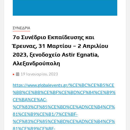
ΣΥΝΕΔΡΙΑ
7ο Συνέδριο Εκπαίδευσης και
Έρευνας, 31 Μαρτίου – 2 Απριλίου
2023, ξενοδοχείο Astir Egnatia,
Αλεξανδρούπολη
19 Ιανουαρίου, 2023
https://www.globalevents.gr/%CE%BC%CE%B5%CE
%BB%CE%BB%CE%BF%CE%BD%CF%84%CE%B9%
CE%BA%CE%AC-
%CF%83%CF%85%CE%BD%CE%AD%CE%B4%CF%
81%CE%B9%CE%B1/7%CE%BF-
%CF%83%CF%85%CE%BD%CE%AD%CE%B4%CF%
81%CE%B9%CE%BF-