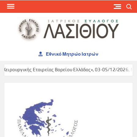
Skip
Search
to
content
ΙΑΤ
ΣΥΛ
ΛΑΣ
Εθνικό Μητρώο Ιατρών
Χειρουργικής Εταιρείας Βορείου Ελλάδος», 03-05/12/2026, Make