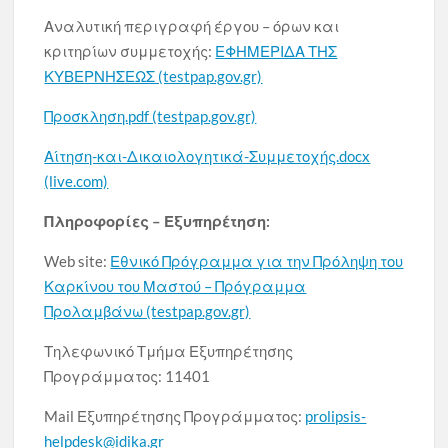
Αναλυτική περιγραφή έργου – όρων και
κριτηρίων συμμετοχής:
ΕΦΗΜΕΡΙΔΑ ΤΗΣ
ΚΥΒΕΡΝΗΣΕΩΣ (testpap.gov.gr)
Προσκληση.pdf (testpap.gov.gr)
Αίτηση-και-Δικαιολογητικά-Συμμετοχής.docx
(live.com)
Πληροφορίες – Εξυπηρέτηση:
Web site:
Εθνικό Πρόγραμμα για την Πρόληψη του
Καρκίνου του Μαστού – Πρόγραμμα
Προλαμβάνω (testpap.gov.gr)
Τηλεφωνικό Tμήμα Εξυπηρέτησης
Προγράμματος: 11401
Mail Εξυπηρέτησης Προγράμματος:
prolipsis-
helpdesk@idika.gr