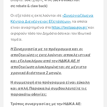
σε
rebate
&
claw
back
)
Οι εξετάσεις εκτελούνται σε
«Συνεργαζόμενα
Κέντρα Διενέργειας Εξετάσεων»
, τα οποία
είναι αναρτημένα στο
https://testpap.gov.gr/
και
αφορούν τόσο τον Δημόσιο όσο και τον Ιδιωτικό
τομέα.
Η Συνεργασία με το πρόγραμμα και οι
αποζημιώσεις εκτελούνται αποκλειστικά
και εξολοκλήρου από την ΗΔΙΚΑ ΑΕ. Η
αποζημίωση ολοκληρώνεται σε μέγιστο
χρονικό διάστημα 2 μηνών.
Η συμμετοχή στο πρόγραμμα είναι εύκολη
και απλή. Παρακαλώ συμβουλευτείτε τις
παρακάτω οδηγίες:
Τρόπος συνεργασίας με την ΗΔΙΚΑ ΑΕ: