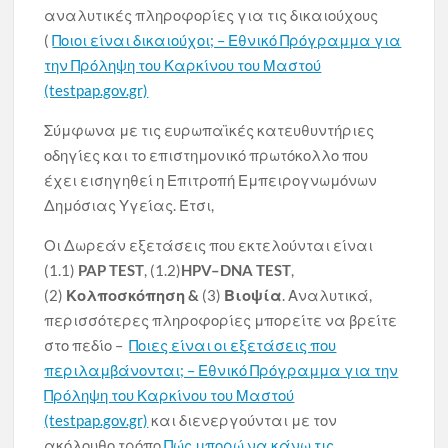
αναλυτικές πληροφορίες για τις δικαιούχους
(
Ποιοι είναι δικαιούχοι; – Εθνικό Πρόγραμμα για
την Πρόληψη του Καρκίνου του Μαστού
(testpap.gov.gr)
Σύμφωνα με τις ευρωπαϊκές κατευθυντήριες
οδηγίες και το επιστημονικό πρωτόκολλο που
έχει εισηγηθεί η Επιτροπή Εμπειρογνωμόνων
Δημόσιας Υγείας. Έτσι,
Οι Δωρεάν εξετάσεις που εκτελούνται είναι
(1.1)
PAP TEST
, (1.2)
HPV
–
DNA TEST
,
(2)
Κολποσκόπηση &
(3)
Βιοψία
. Αναλυτικά,
περισσότερες πληροφορίες μπορείτε να βρείτε
στο πεδίο –
Ποιες είναι οι εξετάσεις που
περιλαμβάνονται; – Εθνικό Πρόγραμμα για την
Πρόληψη του Καρκίνου του Μαστού
(testpap.gov.gr)
και διενεργούνται με τον
ακόλουθο τρόπο
Πώς μπορώ να κάνω τις