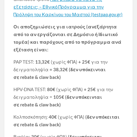
εξετάσεις; – Εθνικό Πρόγραμμα για την
Πρόληψη του Καρκίνου του Μαστού (testpap.gov.gr)
Οι αποζημιώσεις για ιατρούς (ανεξάρτητα
από το αν εργάζονται σε Δημόσιο ή Ιδιωτικό
τομέα) και παρόχους από το πρόγραμμα ανά
εξέταση είναι:
PAP TEST:
13,32€
(χωρίς ΦΠΑ)
+ 25€
για την
δειγματοληψία
= 38,32€
(δεν υπόκεινται
σε
rebate
&
claw
back
)
HPV-DNA TEST:
80€
(χωρίς ΦΠΑ)
+ 25€
για την
δειγματοληψία =
105€
(δεν υπόκεινται
σε
rebate
&
claw
back
)
Κολποσκόπηση:
40€
(χωρίς ΦΠΑ)
(δεν υπόκειται
σε
rebate
&
claw
back
)
Βιοψία:
30€
(χωρίς ΦΠΑ)
(δεν υπόκειται