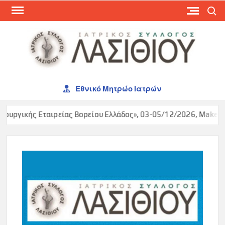
Skip
Search
to
content
ΙΑΤ
ΣΥΛ
ΛΑΣ
Εθνικό Μητρώο Ιατρών
ταιρείας Βορείου Ελλάδος», 03-05/12/2026, Makedonia Palace,