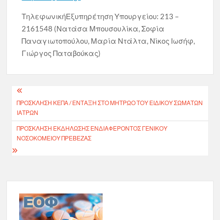
ΤηλεφωνικήΕξυπηρέτηση Υπουργείου: 213 –
2161548 (Νατάσα Μπουσουλίκα, Σοφία
Παναγιωτοπούλου, Μαρία Ντάλτα, Νίκος Ιωσήφ,
Γιώργος Παταβούκας)
Πλοήγηση
ΠΡΟΣΚΛΗΣΗ ΚΕΠΑ / ΕΝΤΑΞΗ ΣΤΟ ΜΗΤΡΩΟ ΤΟΥ ΕΙΔΙΚΟΥ ΣΩΜΑΤΩΝ
άρθρων
ΙΑΤΡΩΝ
ΠΡΌΣΚΛΗΣΗ ΕΚΔΉΛΩΣΗΣ ΕΝΔΙΑΦΈΡΟΝΤΟΣ ΓΕΝΙΚΟΎ
ΝΟΣΟΚΟΜΕΊΟΥ ΠΡΈΒΕΖΑΣ