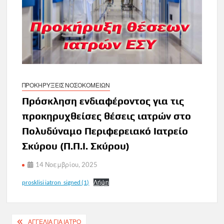
ΠΡΟΚΗΡΥΞΕΙΣ ΝΟΣΟΚΟΜΕΙΩΝ
Πρόσκληση ενδιαφέροντος για τις
προκηρυχθείσες θέσεις ιατρών στο
Πολυδύναμο Περιφερειακό Ιατρείο
Σκύρου (Π.Π.Ι. Σκύρου)
14 Νοεμβρίου, 2025
prosklisi iatron_signed (1)
Λήψη
Πλοήγηση
ΑΓΓΕΛΙΑ ΓΙΑ ΙΑΤΡΟ