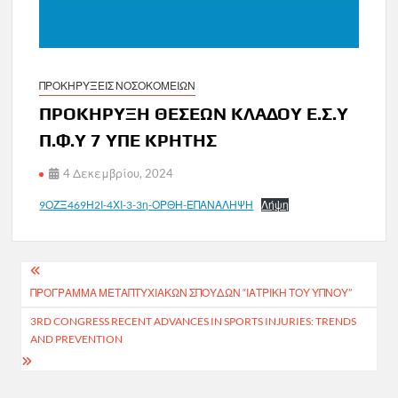
ΠΡΟΚΗΡΥΞΕΙΣ ΝΟΣΟΚΟΜΕΙΩΝ
ΠΡΟΚΗΡΥΞΗ ΘΕΣΕΩΝ ΚΛΑΔΟΥ Ε.Σ.Υ
Π.Φ.Υ 7 ΥΠΕ ΚΡΗΤΗΣ
4 Δεκεμβρίου, 2024
9ΟΖΞ469Η2Ι-4ΧΙ-3-3η-ΟΡΘΗ-ΕΠΑΝΑΛΗΨΗ
Λήψη
Πλοήγηση
ΠΡΌΓΡΑΜΜΑ ΜΕΤΑΠΤΥΧΙΑΚΏΝ ΣΠΟΥΔΏΝ “ΙΑΤΡΙΚΉ ΤΟΥ ΎΠΝΟΥ”
άρθρων
3RD CONGRESS RECENT ADVANCES IN SPORTS INJURIES: TRENDS
AND PREVENTION