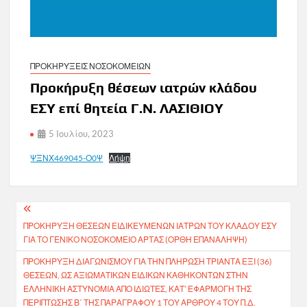
ΠΡΟΚΗΡΥΞΕΙΣ ΝΟΣΟΚΟΜΕΙΩΝ
Προκήρυξη θέσεων ιατρών κλάδου
ΕΣΥ επί θητεία Γ.Ν. ΛΑΣΙΘΙΟΥ
5 Ιουλίου, 2023
ΨΞΝΧ469045-Ο0Ψ
Λήψη
Πλοήγηση
ΠΡΟΚΗΡΥΞΗ ΘΕΣΕΩΝ ΕΙΔΙΚΕΥΜΕΝΩΝ ΙΑΤΡΩΝ ΤΟΥ ΚΛΑΔΟΥ ΕΣΥ
άρθρων
ΓΙΑ ΤΟ ΓΕΝΙΚΟ ΝΟΣΟΚΟΜΕΙΟ ΑΡΤΑΣ (ΟΡΘΗ ΕΠΑΝΑΛΗΨΗ)
ΠΡΟΚΉΡΥΞΗ ΔΙΑΓΩΝΙΣΜΟΎ ΓΙΑ ΤΗΝ ΠΛΉΡΩΣΗ ΤΡΙΆΝΤΑ ΈΞΙ (36)
ΘΈΣΕΩΝ, ΩΣ ΑΞΙΩΜΑΤΙΚΏΝ ΕΙΔΙΚΏΝ ΚΑΘΗΚΌΝΤΩΝ ΣΤΗΝ
ΕΛΛΗΝΙΚΉ ΑΣΤΥΝΟΜΊΑ ΑΠΌ ΙΔΙΏΤΕΣ, ΚΑΤ’ ΕΦΑΡΜΟΓΉ ΤΗΣ
ΠΕΡΊΠΤΩΣΗΣ Β΄ ΤΗΣ ΠΑΡΑΓΡΆΦΟΥ 1 ΤΟΥ ΆΡΘΡΟΥ 4 ΤΟΥ Π.Δ.