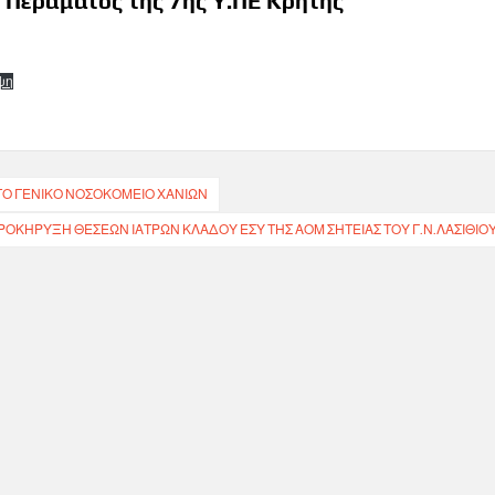
Υ Περάματος της 7ης Υ.ΠΕ Κρήτης
ψη
ΤΟ ΓΕΝΙΚΌ ΝΟΣΟΚΟΜΕΊΟ ΧΑΝΊΩΝ
ΡΟΚΗΡΥΞΗ ΘΕΣΕΩΝ ΙΑΤΡΩΝ ΚΛΑΔΟΥ ΕΣΥ ΤΗΣ ΑΟΜ ΣΗΤΕΙΑΣ ΤΟΥ Γ.Ν.ΛΑΣΙΘΙΟ