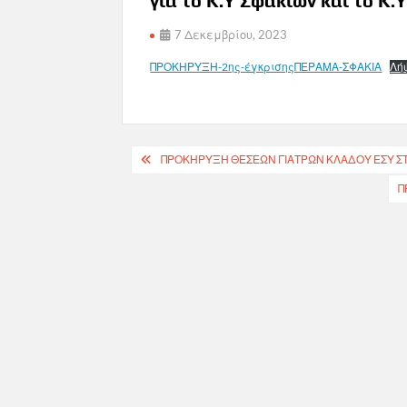
για το Κ.Υ Σφακίων και το Κ.
7 Δεκεμβρίου, 2023
ΠΡΟΚΗΡΥΞΗ-2ης-έγκρισηςΠΕΡΑΜΑ-ΣΦΑΚΙΑ
Λή
Πλοήγηση
ΠΡΟΚΉΡΥΞΗ ΘΈΣΕΩΝ ΓΙΑΤΡΏΝ ΚΛΆΔΟΥ ΕΣΥ Σ
άρθρων
Π