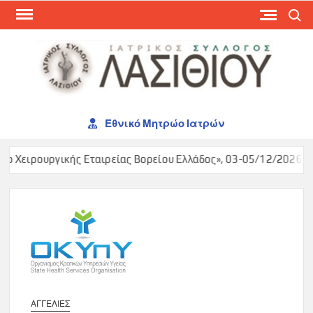
Skip
Search
to
content
ΙΑΤ
ΣΥΛ
ΛΑΣ
Εθνικό Μητρώο Ιατρών
ο Χειρουργικής Εταιρείας Βορείου Ελλάδος», 03-05/12/2026, Ma
ΑΓΓΕΛΙΕΣ