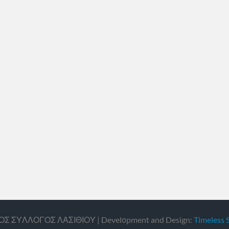
ΙΚΟΣ ΣΥΛΛΟΓΟΣ ΛΑΣΙΘΙΟΥ | Develοpment and Design:
Timeless 