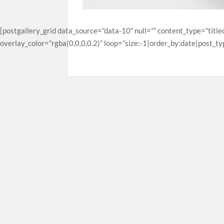
[postgallery_grid data_source=”data-10″ null=”” content_type=”titleo
overlay_color=”rgba(0,0,0,0.2)” loop=”size:-1|order_by:date|post_ty