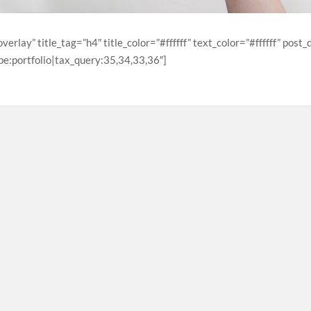
verlay” title_tag=”h4″ title_color=”#ffffff” text_color=”#ffffff” pos
pe:portfolio|tax_query:35,34,33,36″]