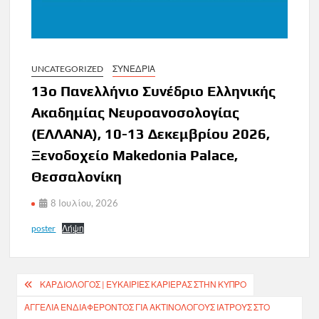
UNCATEGORIZED
ΣΥΝΕΔΡΙΑ
13ο Πανελλήνιο Συνέδριο Ελληνικής
Ακαδημίας Νευροανοσολογίας
(ΕΛΛΑΝΑ), 10-13 Δεκεμβρίου 2026,
Ξενοδοχείο Makedonia Palace,
Θεσσαλονίκη
8 Ιουλίου, 2026
poster
Λήψη
Πλοήγηση
ΚΑΡΔΙΟΛΌΓΟΣ | ΕΥΚΑΙΡΊΕΣ ΚΑΡΙΈΡΑΣ ΣΤΗΝ ΚΎΠΡΟ
άρθρων
ΑΓΓΕΛΊΑ ΕΝΔΙΑΦΈΡΟΝΤΟΣ ΓΙΑ ΑΚΤΙΝΟΛΌΓΟΥΣ ΙΑΤΡΟΎΣ ΣΤΟ