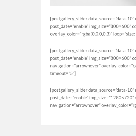
[postgallery_slider data_source=”data-10″ n
post_date=”enable” img_size=”800×600″ c
overlay_color=”rgba(0,0,0,0.3)” loop=”size
[postgallery_slider data_source=”data-10″ n
post_date=”enable” img_size=”800×600″ c
navigation=”arrowhover” overlay_color=”rgb
timeout=”5″]
[postgallery_slider data_source=”data-10″ n
post_date=”enable” img_size=”1280×720″ 
navigation=”arrowhover” overlay_color=”rgb