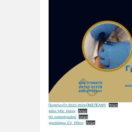
Προκήρυξη 2025-2026 ΠΜΣ ΠΕΛΜΥ
Λήψη
Aitisi_MSc_Pelmy
Λήψη
00_metaptyxiakoi
Λήψη
ypodeigma_CV _Pelmy
Λήψη