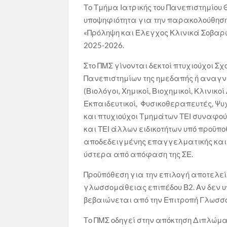
Το Τμήμα Ιατρικής του Πανεπιστημίο
υποψηφιότητα για την παρακολούθηση
«Πρόληψη και Έλεγχος Κλινικά Σοβαρ
2025-2026.
Στο ΠΜΣ γίνονται δεκτοί πτυχιούχοι 
Πανεπιστημίων της ημεδαπής ή αναγ
(Βιολόγοι, Χημικοί, Βιοχημικοί, Κλινι
Εκπαιδευτικοί, Φυσικοθεραπευτές, Ψ
και πτυχιούχοι Τμημάτων ΤΕΙ συναφούς
και ΤΕΙ άλλων ειδικοτήτων υπό προϋπ
αποδεδειγμένης επαγγελματικής και ε
ύστερα από απόφαση της ΣΕ.
Προϋπόθεση για την επιλογή αποτελεί
γλωσσομάθειας επιπέδου Β2. Αν δεν 
βεβαιώνεται από την Επιτροπή Γλωσσ
Tο ΠΜΣ οδηγεί στην απόκτηση Διπλώμ