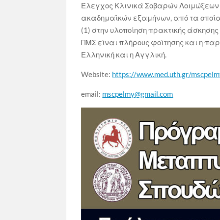
Έλεγχος Κλινικά Σοβαρών Λοιμώξεων 
ακαδημαϊκών εξαμήνων, από τα οποία
(1) στην υλοποίηση πρακτικής άσκηση
ΠΜΣ είναι πλήρους φοίτησης και η πα
Ελληνική και η Αγγλική.
Website:
https://www.med.uth.gr/mscpelm
email:
mscpelmy@gmail.com