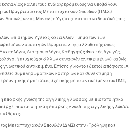
υ Θεσσαλίας καλεί τους ενδιαφερόμενους να υποβάλουν
 του Προγράμματος Μεταπτυχιακών Σπουδών (Π.Μ.Σ.)
ών Λοιμώξεων σε Μονάδες Υγείας» για το ακαδημαϊκό έτος
Σχολών Επιστημών Υγείας και άλλων Τμημάτων των
νωρισμένων ομοταγών Ιδρυμάτων της αλλοδαπής όπως
κοί Διαιτολόγοι, Διατροφολόγοι, Καθηγητές Φυσικής Αγωγής,
υχολόγοι ή πτυχιούχοι άλλων συναφών αντικειμένων) καθώς
 γνωστικού αντικειμένο. Επίσης γίνονται δεκτοί απόφοιτοι Α
οθέσεις συμπληρωματικών κριτηρίων και συνεκτίμηση
ρευνητικής εμπειρίας σχετικής με το αντικείμενο του ΠΜΣ,
 η επαρκής γνώση της αγγλικής γλώσσας με πιστοποιητικό
υπάρχει πιστοποιητικό η επαρκής γνώση της αγγλικής γλώσσ
ομάθειας.
ατος Μεταπτυχιακών Σπουδών (ΔΜΣ) στην «Πρόληψη και