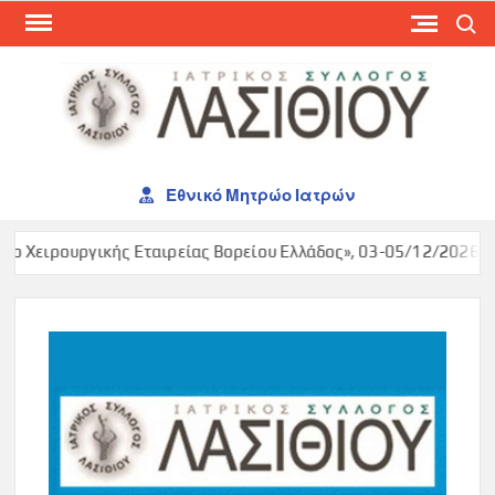
Skip
Search
to
content
ΙΑΤ
ΣΥΛ
ΛΑΣ
Εθνικό Μητρώο Ιατρών
ο Χειρουργικής Εταιρείας Βορείου Ελλάδος», 03-05/12/2026, Ma