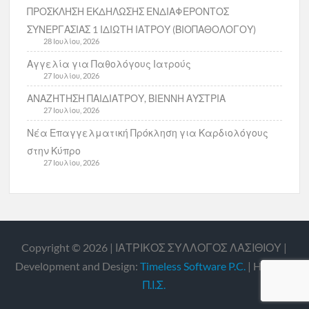
ΠΡΟΣΚΛΗΣΗ ΕΚΔΗΛΩΣΗΣ ΕΝΔΙΑΦΕΡΟΝΤΟΣ
ΣΥΝΕΡΓΑΣΙΑΣ 1 ΙΔΙΩΤΗ ΙΑΤΡΟΥ (ΒΙΟΠΑΘΟΛΟΓΟΥ)
28 Ιουλίου, 2026
Αγγελία για Παθολόγους Ιατρούς
27 Ιουλίου, 2026
ΑΝΑΖΗΤΗΣΗ ΠΑΙΔΙΑΤΡΟΥ, ΒΙΕΝΝΗ ΑΥΣΤΡΙΑ
27 Ιουλίου, 2026
Νέα Επαγγελματική Πρόκληση για Καρδιολόγους
στην Κύπρο
27 Ιουλίου, 2026
Copyright © 2026 | ΙΑΤΡΙΚΟΣ ΣΥΛΛΟΓΟΣ ΛΑΣΙΘΙΟΥ |
Develοpment and Design:
Timeless Software P.C.
| Hosting:
Π.Ι.Σ.