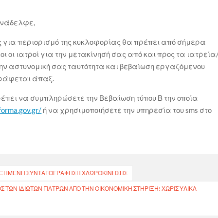
υνάδελφε,
ς για περιορισμό της κυκλοφορίας θα πρέπει από σήμερα
οι οι ιατροί για την μετακίνησή σας από και προς τα ιατρεία
 την αστυνομική σας ταυτότητα και βεβαίωση εργαζόμενου
γράφεται άπαξ.
ρέπει να συμπληρώσετε την Βεβαίωση τύπου Β την οποία
forma.gov.gr/
ή να χρησιμοποιήσετε την υπηρεσία του sms στο
Ν ΑΥΞΗΜΈΝΗ ΣΥΝΤΑΓΟΓΡΆΦΗΣΗ ΧΛΩΡΟΚΊΝΗΣΗΣ
ΌΣ ΤΩΝ ΙΔΙΩΤΏΝ ΓΙΑΤΡΏΝ ΑΠΌ ΤΗΝ ΟΙΚΟΝΟΜΙΚΉ ΣΤΉΡΙΞΗ! ΧΩΡΊΣ ΥΛΙΚΆ