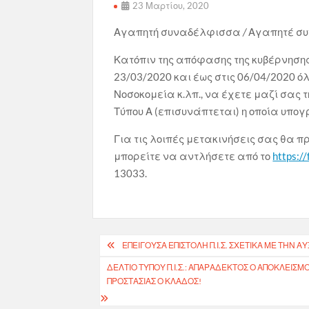
23 Μαρτίου, 2020
Αγαπητή συναδέλφισσα
/
Αγαπητέ σ
Κατόπιν της απόφασης της κυβέρνηση
23/03/2020 και έως στις 06/04/2020 όλ
Νοσοκομεία κ.λπ., να έχετε μαζί σας
Τύπου Α (επισυνάπτεται) η οποία υπο
Για τις λοιπές μετακινήσεις σας θα π
μπορείτε να αντλήσετε από το
https://
13033.
Πλοήγηση
ΕΠΕΊΓΟΥΣΑ ΕΠΙΣΤΟΛΉ Π.Ι.Σ. ΣΧΕΤΙΚΆ ΜΕ ΤΗ
άρθρων
ΔΕΛΤΊΟ ΤΎΠΟΥ Π.Ι.Σ.: ΑΠΑΡΆΔΕΚΤΟΣ Ο ΑΠΟΚΛΕΙΣΜ
ΠΡΟΣΤΑΣΊΑΣ Ο ΚΛΆΔΟΣ!