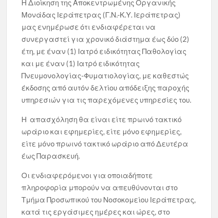
Η Διοίκηση της Αποκεντρωμένης Οργανικής
Μονάδας Ιεράπετρας (Γ.Ν.-Κ.Υ. Ιεράπετρας)
μας ενημέρωσε ότι ενδιαφέρεται να
συνεργαστεί για χρονικό διάστημα έως δύο (2)
έτη, με έναν (1) Ιατρό ειδικότητας Παθολογίας
και με έναν (1) Ιατρό ειδικότητας
Πνευμονολογίας-Φυματιολογίας, με καθεστώς
έκδοσης από αυτόν δελτίου απόδειξης παροχής
υπηρεσιών για τις παρεχόμενες υπηρεσίες του.
Η απασχόληση θα είναι είτε πρωινό τακτικό
ωράριο και εφημερίες, είτε μόνο εφημερίες,
είτε μόνο πρωινό τακτικό ωράριο από Δευτέρα
έως Παρασκευή.
Οι ενδιαφερόμενοι για οποιαδήποτε
πληροφορία μπορούν να απευθύνονται στο
Τμήμα Προσωπικού του Νοσοκομείου Ιεράπετρας,
κατά τις εργάσιμες ημέρες και ώρες, στο