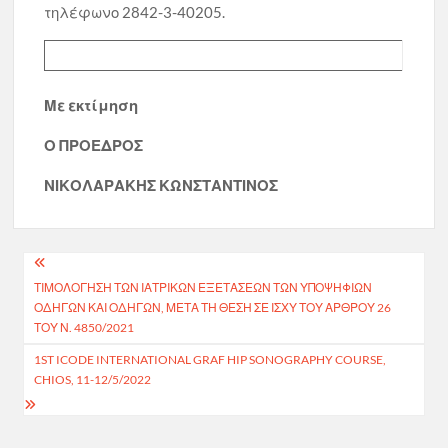
τηλέφωνο 2842-3-40205.
Με εκτίμηση
Ο ΠΡΟΕΔΡΟΣ
ΝΙΚΟΛΑΡΑΚΗΣ ΚΩΝΣΤΑΝΤΙΝΟΣ
Πλοήγηση
ΤΙΜΟΛΌΓΗΣΗ ΤΩΝ ΙΑΤΡΙΚΏΝ ΕΞΕΤΆΣΕΩΝ ΤΩΝ ΥΠΟΨΗΦΊΩΝ
άρθρων
ΟΔΗΓΏΝ ΚΑΙ ΟΔΗΓΏΝ, ΜΕΤΆ ΤΗ ΘΈΣΗ ΣΕ ΙΣΧΎ ΤΟΥ ΆΡΘΡΟΥ 26
ΤΟΥ Ν. 4850/2021
1ST ICODE INTERNATIONAL GRAF HIP SONOGRAPHY COURSE,
CHIOS, 11-12/5/2022