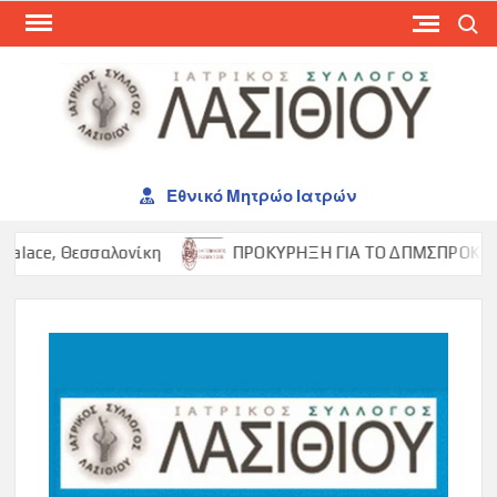
Skip
Search
to
content
ΙΑΤ
ΣΥΛ
ΛΑΣ
Εθνικό Μητρώο Ιατρών
lace, Θεσσαλονίκη
ΠΡΟΚΥΡΗΞΗ ΓΙΑ ΤΟ ΔΠΜΣΠΡΟΚΥΡΗΞΗ 