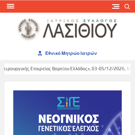
Skip
Search
to
content
ΙΑΤ
ΣΥΛ
ΛΑΣ
Εθνικό Μητρώο Ιατρών
ιρουργικής Εταιρείας Βορείου Ελλάδος», 03-05/12/2026, Maked