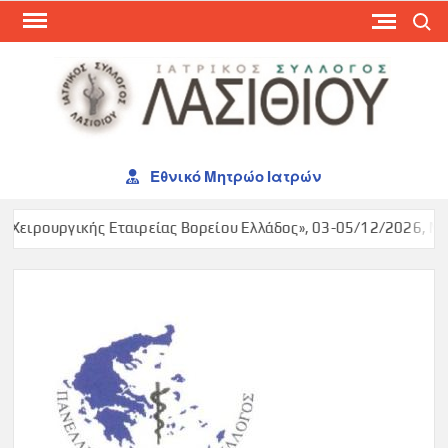
Skip
Search
to
content
ΙΑΤ
ΣΥΛ
ΛΑΣ
Εθνικό Μητρώο Ιατρών
 Χειρουργικής Εταιρείας Βορείου Ελλάδος», 03-05/12/2026, Mak