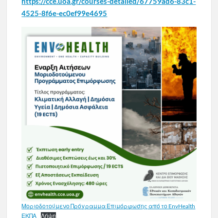
https://cce.uoa.gr/courses-detailed/67759ad6-83c1-
4525-8f6e-ec0ef99e4695
Μοριοδοτούμενο Πρόγραμμα Επιμόρφωσης από το EnvHealth
ΕΚΠΑ
Λήψη