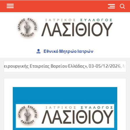
Skip
Search
to
content
ΙΑΤ
ΣΥΛ
ΛΑΣ
Εθνικό Μητρώο Ιατρών
ειρουργικής Εταιρείας Βορείου Ελλάδος», 03-05/12/2026, Make