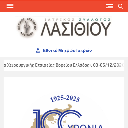
Skip
Search
to
content
ΙΑΤ
ΣΥΛ
ΛΑΣ
Εθνικό Μητρώο Ιατρών
ο Χειρουργικής Εταιρείας Βορείου Ελλάδος», 03-05/12/2026, Ma