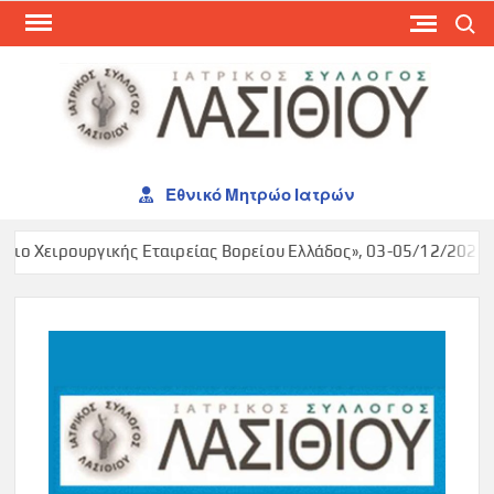
Skip
Search
to
content
ΙΑΤ
ΣΥΛ
ΛΑΣ
Εθνικό Μητρώο Ιατρών
ιο Χειρουργικής Εταιρείας Βορείου Ελλάδος», 03-05/12/2026, M