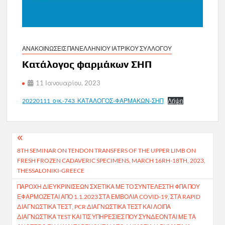
ΑΝΑΚΟΙΝΩΣΕΙΣ ΠΑΝΕΛΛΗΝΙΟΥ ΙΑΤΡΙΚΟΥ ΣΥΛΛΟΓΟΥ
Κατάλογος φαρμάκων ΣΗΠ
11 Ιανουαρίου, 2023
20220111_οικ.-743_ΚΑΤΑΛΟΓΟΣ-ΦΑΡΜΑΚΩΝ-ΣΗΠ
Λήψη
Πλοήγηση
8TH SEMINAR ON TENDON TRANSFERS OF THE UPPER LIMB ON
άρθρων
FRESH FROZEN CADAVERIC SPECIMENS, MARCH 16RH-18TH, 2023,
THESSALONIKI-GREECE
ΠΑΡΟΧΉ ΔΙΕΥΚΡΙΝΊΣΕΩΝ ΣΧΕΤΙΚΆ ΜΕ ΤΟ ΣΥΝΤΕΛΕΣΤΉ ΦΠΑ ΠΟΥ
ΕΦΑΡΜΌΖΕΤΑΙ ΑΠΌ 1.1.2023 ΣΤΑ ΕΜΒΌΛΙΑ COVID-19, ΣΤΑ RAPID
ΔΙΑΓΝΩΣΤΙΚΆ ΤΕΣΤ, PCR ΔΙΑΓΝΩΣΤΙΚΆ ΤΕΣΤ ΚΑΙ ΛΟΙΠΆ
ΔΙΑΓΝΩΣΤΙΚΆ TEST ΚΑΙ ΤΙΣ ΥΠΗΡΕΣΊΕΣ ΠΟΥ ΣΥΝΔΈΟΝΤΑΙ ΜΕ ΤΑ