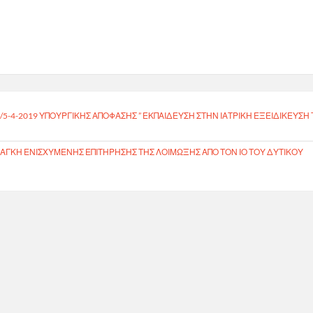
9/5-4-2019 ΥΠΟΥΡΓΙΚΗΣ ΑΠΟΦΑΣΗΣ ” ΕΚΠΑΙΔΕΥΣΗ ΣΤΗΝ ΙΑΤΡΙΚΗ ΕΞΕΙΔΙΚΕΥΣΗ
ΆΓΚΗ ΕΝΙΣΧΥΜΈΝΗΣ ΕΠΙΤΉΡΗΣΗΣ ΤΗΣ ΛΟΊΜΩΞΗΣ ΑΠΌ ΤΟΝ ΙΌ ΤΟΥ ΔΥΤΙΚΟΎ