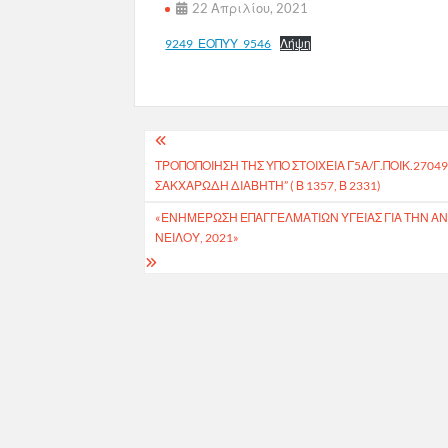
22 Απριλίου, 2021
9249_ΕΟΠΥΥ_9546
Λήψη
Πλοήγηση
ΤΡΟΠΟΠΟΙΗΣΗ ΤΗΣ ΥΠΟ ΣΤΟΙΧΕΙΑ Γ5Α/Γ.ΠΟΙΚ.2704
άρθρων
ΣΑΚΧΑΡΩΔΗ ΔΙΑΒΗΤΗ” ( Β 1357, Β 2331)
«ΕΝΗΜΈΡΩΣΗ ΕΠΑΓΓΕΛΜΑΤΙΏΝ ΥΓΕΊΑΣ ΓΙΑ ΤΗΝ ΑΝ
ΝΕΊΛΟΥ, 2021»