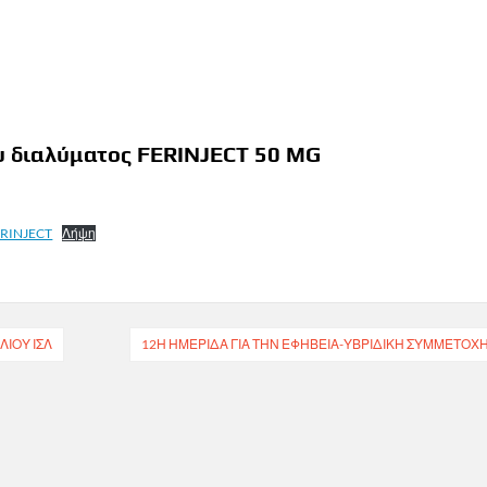
υ διαλύματος FERINJECT 50 MG
ERINJECT
Λήψη
ΊΟΥ ΙΣΛ
12Η ΗΜΕΡΊΔΑ ΓΙΑ ΤΗΝ ΕΦΗΒΕΊΑ-ΥΒΡΙΔΙΚΉ ΣΥΜΜΕΤΟΧ