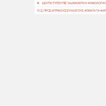
Πλοήγηση
ΔΕΛΤΙΟ ΤΥΠΟΥ ΠΙΣ “ΑΔΙΑΝΟΗΤΗ Η ΦΗΜΟΛΟΓΙΑ 
άρθρων
Π.Ι.Σ. ΠΡΟΣ ΙΑΤΡΙΚΟΎΣ ΣΥΛΛΌΓΟΥΣ: ΆΠΑΝΤΑ ΤΑ ΦΆ