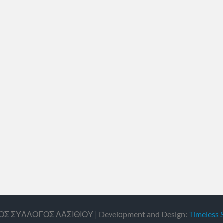
ΙΚΟΣ ΣΥΛΛΟΓΟΣ ΛΑΣΙΘΙΟΥ | Develοpment and Design:
Timeless 