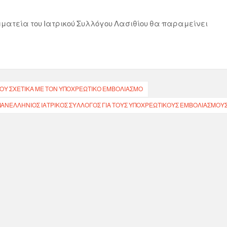
ματεία του Ιατρικού Συλλόγου Λασιθίου θα παραμείνει
ΟΥ ΣΧΕΤΙΚΑ ΜΕ ΤΟΝ ΥΠΟΧΡΕΩΤΙΚΟ ΕΜΒΟΛΙΑΣΜΟ
 O ΠΑΝΕΛΛΉΝΙΟΣ ΙΑΤΡΙΚΌΣ ΣΎΛΛΟΓΟΣ ΓΙΑ ΤΟΥΣ ΥΠΟΧΡΕΩΤΙΚΟΎΣ ΕΜΒΟΛΙΑΣΜΟΎ