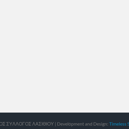
ΙΚΟΣ ΣΥΛΛΟΓΟΣ ΛΑΣΙΘΙΟΥ | Develοpment and Design:
Timeless 