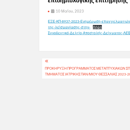
επιδημιολογικής επιτήρησης 
10 Μαΐου, 2023
ΕΞΕ-ΚΠ-8937-2023-Ενημέρωση-επαγγελματιών-υ
της-λεϊσμανίασης-στην-
Λήψη
Συνοδευτικό-Δελτίο-Αποστολής-Δείγματος-ΛΕ
Πλοήγηση
ΠΡΟΚΉΡΥΞΗ ΠΡΟΓΡΑΜΜΑΤΟΣ ΜΕΤΑΠΤΥΧΙΑΚΩΝ ΣΠΟΥ
άρθρων
ΤΜΉΜΑΤΟΣ ΙΑΤΡΙΚΉΣ ΠΑΝ/ΜΙΟΥ ΘΕΣΣΑΛΊΑΣ 2023-2