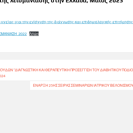
της λεϊσμανίασης στην Ελλάδα, Μάιος 2023
γείας-για-την-ενίσχυση-της-διάγνωσης-και-επιδημιολογικής-επιτήρησης
ΪΣΜΑΝΙΑΣΗ_2022
Λήψη
ΔΩΝ “ΔΙΑΓΝΩΣΤΙΚΉ ΚΑΙ ΘΕΡΑΠΕΥΤΙΚΉ ΠΡΟΣΈΓΓΙΣΗ ΤΟΥ ΔΙΑΒΗΤΙΚΟΎ ΠΟΔΙΟ
024
ΈΝΑΡΞΗ 25ΗΣ ΣΕΙΡΆΣ ΣΕΜΙΝΑΡΊΩΝ ΙΑΤΡΙΚΟΎ ΒΕΛΟΝΙΣΜΟ