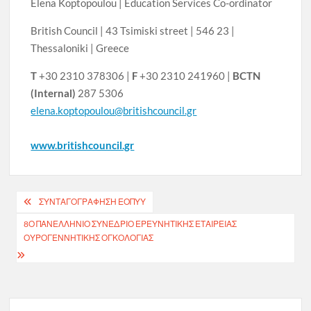
Elena Koptopoulou | Education Services Co-ordinator
British Council | 43 Tsimiski street | 546 23 |
Thessaloniki | Greece
T
+30 2310 378306 |
F
+30 2310 241960 |
BCTN
(Internal)
287 5306
elena.koptopoulou@britishcouncil.gr
www.britishcouncil.gr
Πλοήγηση
ΣΥΝΤΑΓΟΓΡΑΦΗΣΗ ΕΟΠΥΥ
άρθρων
8Ο ΠΑΝΕΛΛΉΝΙΟ ΣΥΝΈΔΡΙΟ ΕΡΕΥΝΗΤΙΚΉΣ ΕΤΑΙΡΕΊΑΣ
ΟΥΡΟΓΕΝΝΗΤΙΚΉΣ ΟΓΚΟΛΟΓΊΑΣ