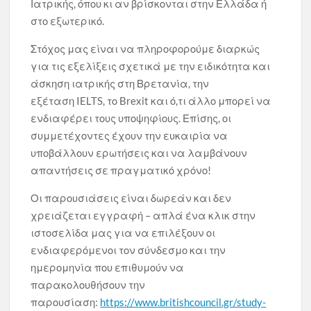
Ιατρικής, όπου κι αν βρίσκονται στην Ελλάδα ή
στο εξωτερικό.
Στόχος μας είναι να πληροφορούμε διαρκώς
για τις εξελίξεις σχετικά με την ειδικότητα και
άσκηση ιατρικής στη Βρετανία, την
εξέταση IELTS, το Brexit και ό,τι άλλο μπορεί να
ενδιαφέρει τους υποψηφίους. Επίσης, οι
συμμετέχοντες έχουν την ευκαιρία να
υποβάλλουν ερωτήσεις και να λαμβάνουν
απαντήσεις σε πραγματικό χρόνο!
Οι παρουσιάσεις είναι δωρεάν και δεν
χρειάζεται εγγραφή – απλά ένα κλικ στην
ιστοσελίδα μας για να επιλέξουν οι
ενδιαφερόμενοι τον σύνδεσμο και την
ημερομηνία που επιθυμούν να
παρακολουθήσουν την
παρουσίαση:
https://www.britishcouncil.gr/study-