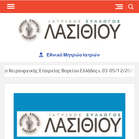
Skip
Search
to
content
ΙΑΤ
ΣΥΛ
ΛΑΣ
Εθνικό Μητρώο Ιατρών
ιο Χειρουργικής Εταιρείας Βορείου Ελλάδος», 03-05/12/2026, M