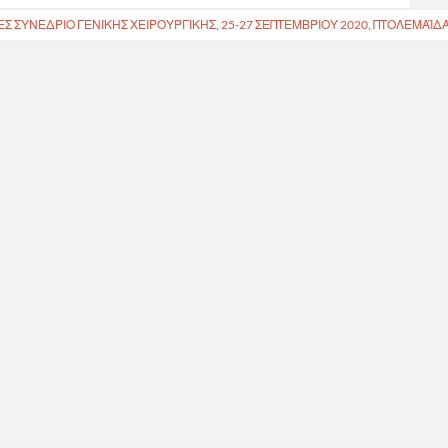
Σ ΣΥΝΈΔΡΙΟ ΓΕΝΙΚΉΣ ΧΕΙΡΟΥΡΓΙΚΉΣ, 25-27 ΣΕΠΤΕΜΒΡΊΟΥ 2020, ΠΤΟΛΕΜΑΪ́Δ