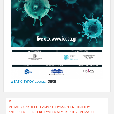
ΔΕΛΤΙΟ_ΤΥΠΟΥ_250621
Λήψη
Πλοήγηση
ΜΕΤΑΠΤΥΧΙΑΚΌ ΠΡΌΓΡΑΜΜΑ ΣΠΟΥΔΏΝ “ΓΕΝΕΤΙΚΉ ΤΟΥ
άρθρων
ΑΝΘΡΏΠΟΥ – ΓΕΝΕΤΙΚΉ ΣΥΜΒΟΥΛΕΥΤΙΚΉ” ΤΟΥ ΤΜΉΜΑΤΟΣ