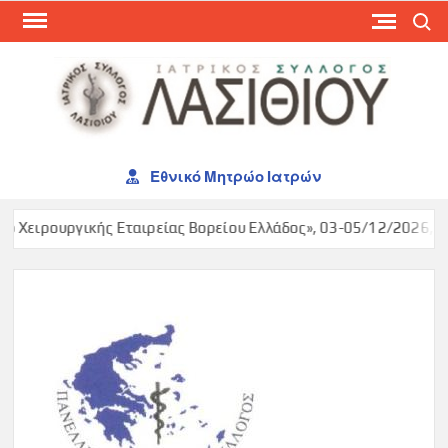
Skip
Search
to
content
ΙΑΤ
ΣΥΛ
ΛΑΣ
Εθνικό Μητρώο Ιατρών
 Χειρουργικής Εταιρείας Βορείου Ελλάδος», 03-05/12/2026, Ma