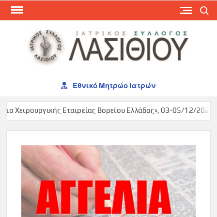
Skip
Search
to
content
ΙΑΤ
ΣΥΛ
ΛΑΣ
Εθνικό Μητρώο Ιατρών
ο Χειρουργικής Εταιρείας Βορείου Ελλάδος», 03-05/12/2026, M