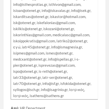
info@isthesprotias.gr, isthivon@gmail.com,
isioan@otenet.gr, info@iskavalas.gr, info@isek.gr,
iskarditsas@otenet.gr, iskastor@hotmail.com,
isk@otenet.gr, iskefalonias@gmail.com,
iskilkis@otenet.gr, iskozani@otenet.gr,
iskorinthias@gmail.com, medicalasc@gmail.com,
iskoippokratis@gmail.com, Iatriko2@otenet.gr,
εγώ, iatr45@otenet.gr, info@ismagnesia.gr,
isipmes@gmail.com, ismes@otenet.gr,
medcxant@otenet.gr, info@ispellas.gr, i-s-
pier@otenet.gr, isprevezas@gmail.com,
ispo@otenet.gr, is-reth@otenet.gr,
iatr33@otenet.gr, iatr-ser@otenet.gr,
iatr70@otenet.gr, info@isf.gr, isfokida@otenet.gr,
syllogos@isch.gr, info@isagrinio.gr, Ιατρικός,
Ιατρικός, isathens@isathens.gr
Από:
HR Department