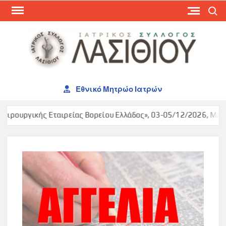
Skip
Search
to
content
ΙΑΤ
ΣΥΛ
ΛΑΣ
Εθνικό Μητρώο Ιατρών
ρουργικής Εταιρείας Βορείου Ελλάδος», 03-05/12/2026, Makedo