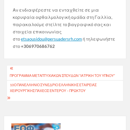
Αν ενδιαφέρεστε να ενταχθείτε σε μια
κορυφαία οφθαλμολογική ομάδα στη Γαλλία,
παρακαλούμε στείλτε το βιογραφικό σας και
στοιχεία επικοινωνίας
στο
etsaousidou@persuadersrh.com
ή τηλεφωνήστε
στο
+306970686762
Πλοήγηση
ΠΡΌΓΡΑΜΜΑ ΜΕΤΑΠΤΥΧΙΑΚΏΝ ΣΠΟΥΔΏΝ “ΙΑΤΡΙΚΉ ΤΟΥ ΎΠΝΟΥ”
άρθρων
10Ο ΠΑΝΕΛΛΉΝΙΟ ΣΥΝΈΔΡΙΟ ΕΛΛΗΝΙΚΉΣ ΕΤΑΙΡΕΊΑΣ
ΧΕΙΡΟΥΡΓΙΚΉΣ ΠΑΧΈΟΣ ΕΝΤΈΡΟΥ – ΠΡΩΚΤΟΎ