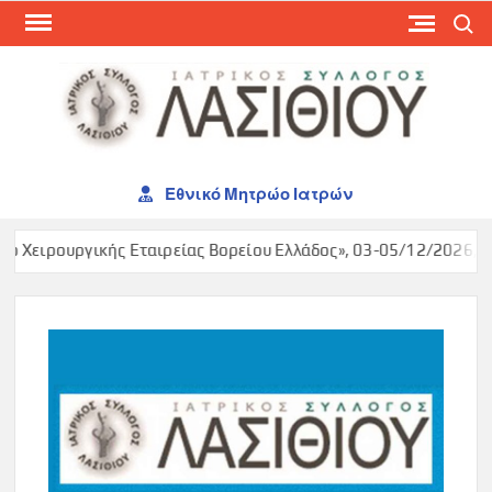
Skip
Search
to
content
ΙΑΤ
ΣΥΛ
ΛΑΣ
Εθνικό Μητρώο Ιατρών
 Χειρουργικής Εταιρείας Βορείου Ελλάδος», 03-05/12/2026, Ma