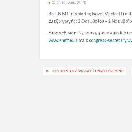
11 Ιουνίου, 2020
4ο E.N.M.F. (Exploring Novel Medical F
Διεξαγωγής: 3 Οκτωβρίου – 1 Νοεμβρί
Διοργάνωση: Νευροχειρουργικό Ινστιτ
www.enmf.eu
Email:
congress-secretary@v
Πλοήγηση
35Ο ΒΟΡΕΙΟΕΛΛΑΔΙΚΌ ΙΑΤΡΙΚΌ ΣΥΝΈΔΡΙΟ
άρθρων