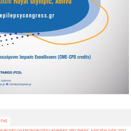
ΗΤΗΣ
 SURGERY ON FRESH FROZEN CADAVERIC SPECIMENS”, JUNE 9TH-10TH, 2023,