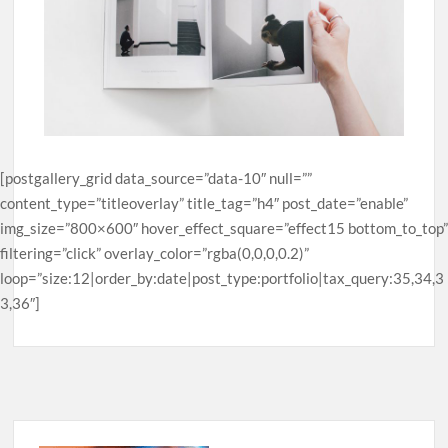
[postgallery_grid data_source=”data-10″ null=””
content_type=”titleoverlay” title_tag=”h4″ post_date=”enable”
img_size=”800×600″ hover_effect_square=”effect15 bottom_to_top”
filtering=”click” overlay_color=”rgba(0,0,0,0.2)”
loop=”size:12|order_by:date|post_type:portfolio|tax_query:35,34,3
3,36″]