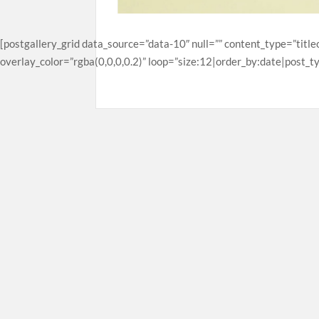
[postgallery_grid data_source=”data-10″ null=”” content_type=”title
overlay_color=”rgba(0,0,0,0.2)” loop=”size:12|order_by:date|post_t