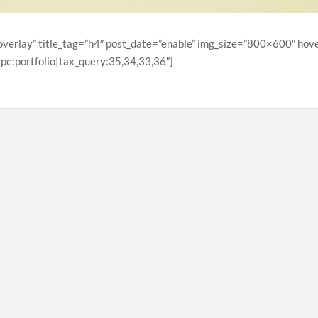
overlay” title_tag=”h4″ post_date=”enable” img_size=”800×600″ hover_
ype:portfolio|tax_query:35,34,33,36″]