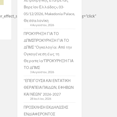
Χειρουργικής Εταιρείας
Βορείου Ελλάδος», 03-
05/12/2026, Makedonia Palace,
effect_square=”effect10 right_to_left” filtering=”click”
Θεσσαλονίκη
4 Αυγούστου, 2026
ΠΡΟΚΥΡΗΞΗ ΓΙΑ ΤΟ
ΔΠΜΣΠΡΟΚΥΡΗΞΗ ΓΙΑ ΤΟ
ΔΠΜΣ “Ογκολογία: Από την
Ογκογένεση έως τη
Θεραπεία”ΠΡΟΚΥΡΗΞΗ ΓΙΑ
ΤΟ ΔΠΜΣ
3 Αυγούστου, 2026
“ΕΠΕΙΓΟΥΣΑ ΚΑΙ ΕΝΤΑΤΙΚΗ
ΘΕΡΑΠΕΙΑ ΠΑΙΔΩΝ, ΕΦΗΒΩΝ
ΚΑΙ ΝΕΩΝ” 2026-2027
28 Ιουλίου, 2026
ΠΡΟΣΚΛΗΣΗ ΕΚΔΗΛΩΣΗΣ
ΕΝΔΙΑΦΕΡΟΝΤΟΣ