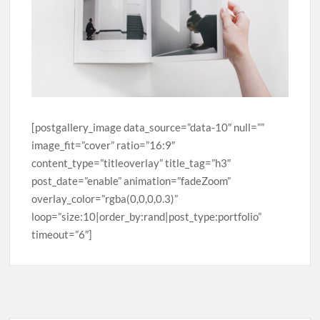
[postgallery_image data_source=”data-10″ null=””
image_fit=”cover” ratio=”16:9″
content_type=”titleoverlay” title_tag=”h3″
post_date=”enable” animation=”fadeZoom”
overlay_color=”rgba(0,0,0,0.3)”
loop=”size:10|order_by:rand|post_type:portfolio”
timeout=”6″]