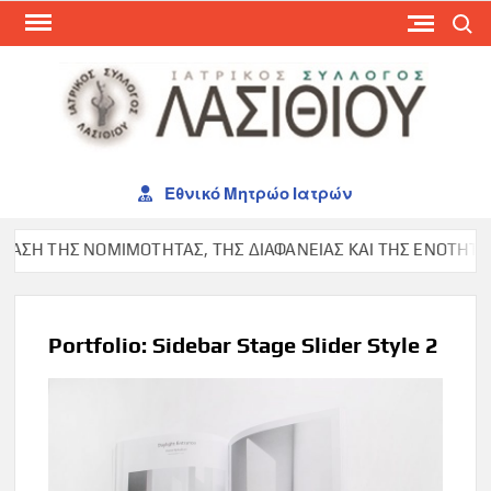
Skip
Search
to
content
ΙΑΤ
ΣΥΛ
ΛΑΣ
Εθνικό Μητρώο Ιατρών
ΣΗ ΤΗΣ ΝΟΜΙΜΟΤΗΤΑΣ, ΤΗΣ ΔΙΑΦΑΝΕΙΑΣ ΚΑΙ ΤΗΣ ΕΝΟΤΗΤΑΣ Σ
Portfolio: Sidebar Stage Slider Style 2