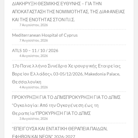
ΔΙΑΚΗΡΥΞΗ ΘΕΣΜΙΚΗΣ ΕΥΘΥΝΗΣ – ΓΙΑ ΤΗΝ
ΑΠΟΚΑΤΑΣΤΑΣΗ ΤΗΣ ΝΟΜΙΜΟΤΗΤΑΣ, ΤΗΣ ΔΙΑΦΑΝΕΙΑΣ
ΚΑΙ ΤΗΣ ΕΝΟΤΗΤΑΣ ΣΤΟΝ Π.Ι.Σ.
7 Αυγούστου, 2026
Mediterranean Hospital of Cyprus
7 Αυγούστου, 2026
ATLS 10 – 11 / 10 / 2026
4 Αυγούστου, 2026
17ο Πανελλήνιο Συνέδριο Χειρουργικής Εταιρείας
Βορείου Ελλάδος», 03-05/12/2026, Makedonia Palace,
Θεσσαλονίκη
4 Αυγούστου, 2026
ΠΡΟΚΥΡΗΞΗ ΓΙΑ ΤΟ ΔΠΜΣΠΡΟΚΥΡΗΞΗ ΓΙΑ ΤΟ ΔΠΜΣ
“Ογκολογία: Από την Ογκογένεση έως τη
Θεραπεία”ΠΡΟΚΥΡΗΞΗ ΓΙΑ ΤΟ ΔΠΜΣ
3 Αυγούστου, 2026
“ΕΠΕΙΓΟΥΣΑ ΚΑΙ ΕΝΤΑΤΙΚΗ ΘΕΡΑΠΕΙΑ ΠΑΙΔΩΝ,
ΕΦΗΒΩΝ ΚΑΙ ΝΕΩΝ” 2026-2027