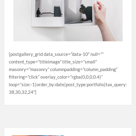
[postgallery_grid data_source=”data-10″ null=””
content_type=”titleimage” title_size=”small”
masonry=”masonry” columnpadding=”column_padding”
filtering=”click” overlay_color=”rgba(0,0,0,0.4)”
loop=”size:-1|order_by:date|post_type:portfolio|tax_query:
38,30,32,24″]